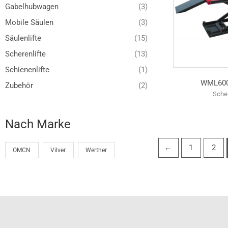
Gabelhubwagen
(3)
Mobile Säulen
(3)
Säulenlifte
(15)
Scherenlifte
(13)
Schienenlifte
(1)
WML600
Zubehör
(2)
Scher
Nach Marke
←
1
2
OMCN
Vilver
Werther