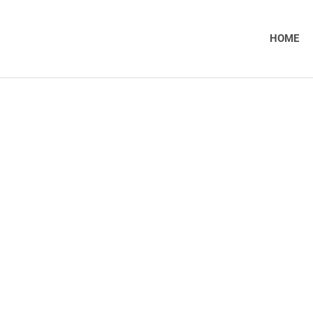
HOME
 Sie unseren Produktkata