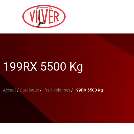
199RX 5500 Kg
Accueil
/
Catalogue
/
lifts à colonnes
/ 199RX 5500 Kg