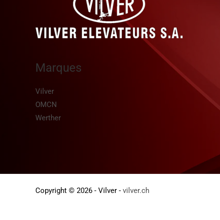
Marques
Vilver
OMCN
Werther
Copyright © 2026 - Vilver -
vilver.ch