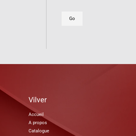
e
M
x
e
Go
t
s
s
a
g
e
*
Vilver
Accueil
A propos
Catalogue