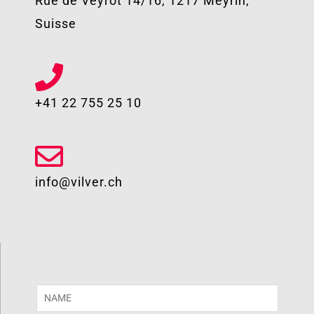
Rue de Veyrot 14/16, 1217 Meyrin,
Suisse
+41 22 755 25 10​
info@vilver.ch
N
a